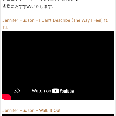
皆様におすすめいたします。
Jennifer Hudson – I Can’t Describe (The Way I Feel) ft.
T.I.
Jennifer Hudson – Walk It Out