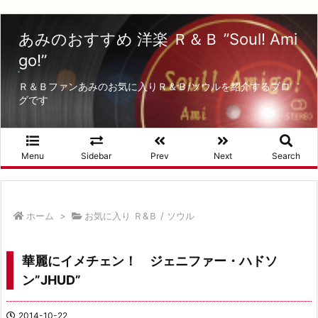
あみのおすすめ 洋楽 Ｒ＆Ｂ ”Soul! Ami
go!”
Ｒ＆Ｂファンあみのお気に入りＲ＆Ｂ/ソウルを紹介するブロ
グです
Menu
Sidebar
Prev
Next
Search
ホーム
>
お気に入り Ｒ&Ｂ / ソウル
華麗にイメチェン！ ジェニファー・ハドソ
ン”JHUD”
2014-10-22