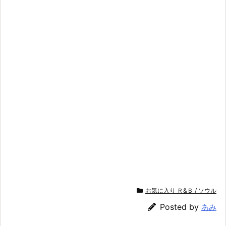
ウ
し
ィ
て
ン
く
ド
だ
ウ
さ
で
い
開
(新
き
し
ま
い
す)
ウ
ィ
ン
ド
ウ
で
開
き
ま
す)
お気に入り Ｒ&Ｂ / ソウル
Posted by
あみ