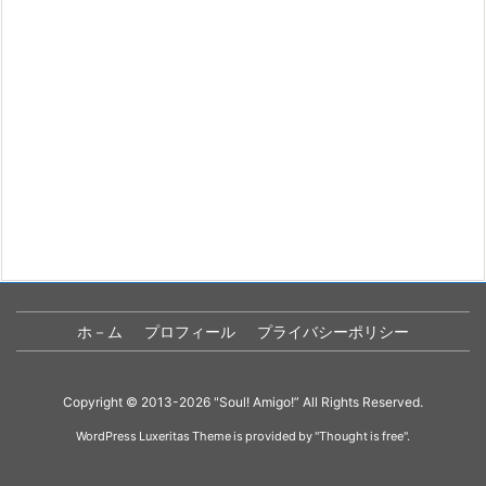
ホ－ム
プロフィール
プライバシーポリシー
Copyright ©
2013
-2026
"Soul! Amigo!”
All Rights Reserved.
WordPress Luxeritas Theme is provided by "
Thought is free
".