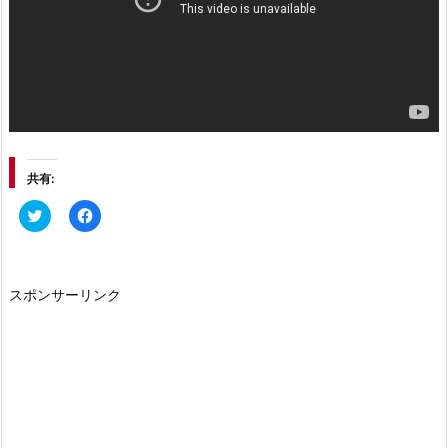
共有:
ク
F
リ
a
ッ
c
ク
e
し
b
て
o
T
o
スポンサーリンク
w
k
i
で
t
共
t
有
e
す
r
る
で
に
共
は
有
ク
(新
リ
し
ッ
い
ク