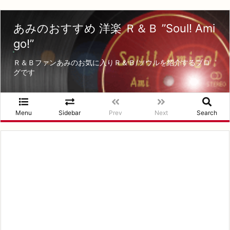
あみのおすすめ 洋楽 Ｒ＆Ｂ ”Soul! Ami
go!”
Ｒ＆Ｂファンあみのお気に入りＲ＆Ｂ/ソウルを紹介するブロ
グです
Menu
Sidebar
Prev
Next
Search