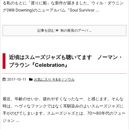
る私のもとに
「渡りに船」な新作が届きました。
ウィル・ダウニン
グ(Will Downing)の
ニューアルバム『Soul Survivor ...
記事を読む
秋の夜長のアーバ ...
近頃はスムーズジャズも聴いてます ノーマン・
ブラウン『Celebration』
2017-10-11
お気に入り Ｒ&Ｂ / ソウル
最近、年齢のせいか、
疲れやすくなったなー、と感じます。
そんな
時は、ヘヴィなファンクではなく
耳馴染みのよいスムーズジャズに
手がのびてしまいます。
スムーズジャズとは、70〜80年代のフュー
ジョン ...