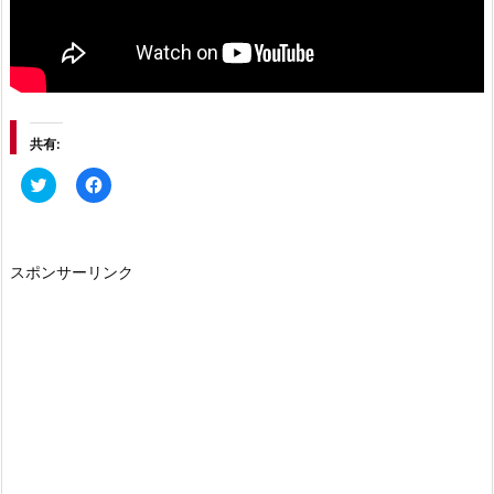
共有:
ク
F
リ
a
ッ
c
ク
e
し
b
て
o
T
o
スポンサーリンク
w
k
i
で
t
共
t
有
e
す
r
る
で
に
共
は
有
ク
(新
リ
し
ッ
い
ク
ウ
し
ィ
て
ン
く