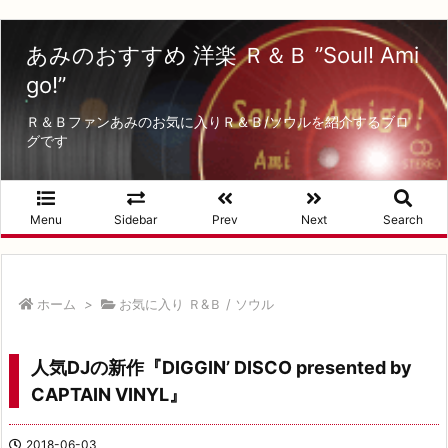
あみのおすすめ 洋楽 Ｒ＆Ｂ ”Soul! Ami
go!”
Ｒ＆Ｂファンあみのお気に入りＲ＆Ｂ/ソウルを紹介するブロ
グです
Menu
Sidebar
Prev
Next
Search
ホーム
>
お気に入り Ｒ&Ｂ / ソウル
人気DJの新作『DIGGIN’ DISCO presented by
CAPTAIN VINYL』
2018-06-03