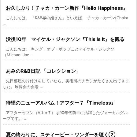
お久しぶり！チャカ・カーン新作『Hello Happiness』
こんにちは。 「R&B界の姐さん」といえば、 チャカ・カーン(Chaka
...
没後10年 マイケル・ジャクソン『This Is It』を観る
こんにちは。 キング・オブ・ポップことマイケル・ジャクソ
（Michael Jac ...
あみのR&B日記 「コレクション」
先日部屋の片付けをしていたら、美術展のチラシがたくさん出てきま
した。展覧会の会場 ...
待望のニューアルバム！アフター７『Timeless』
アフターセブン（After７）は90年代前半に活躍したヴォーカルグル
ープです。 ...
夏の終わりに、スティービー・ワンダーを聴く②