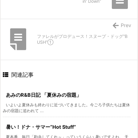
in' Down”
Prev
ファレルがプロデュース！スヌープ・ドッグ“B
USH”①
関連記事
あみのR&B日記 「夏休みの宿題」
いよいよ夏休みも終わりに近づいてきました。今ごろ子供たちは夏休
みの宿題に追われて ...
暑い！ドナ・サマー“Hot Stuff”
夏本番。毎日「勘弁してくれ～」っていうくらい 暑いですよね。 天