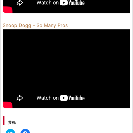
Snoop Dogg – So Many Pros
共有:
ク
F