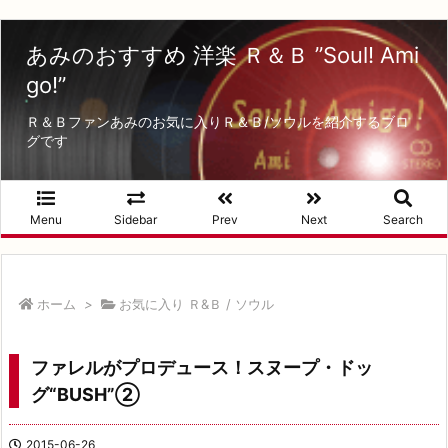
あみのおすすめ 洋楽 Ｒ＆Ｂ ”Soul! Ami
go!”
Ｒ＆Ｂファンあみのお気に入りＲ＆Ｂ/ソウルを紹介するブロ
グです
Menu
Sidebar
Prev
Next
Search
ホーム
>
お気に入り Ｒ&Ｂ / ソウル
ファレルがプロデュース！スヌープ・ドッ
グ“BUSH”②
2015-06-26