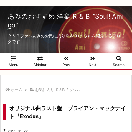
あみのおすすめ 洋楽 Ｒ＆Ｂ ”Soul! Ami
go!”
Ｒ＆Ｂファンあみのお気に入りＲ＆Ｂ/ソウルを紹介するブロ
グです
Menu
Sidebar
Prev
Next
Search
ホーム
>
お気に入り Ｒ&Ｂ / ソウル
オリジナル曲ラスト盤 ブライアン・マックナイ
ト『Exodus』
2021-01-22