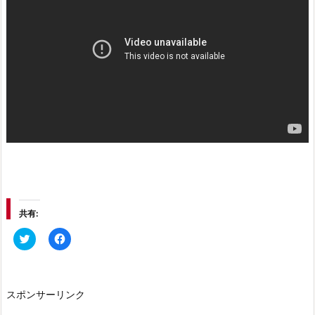
共有:
ク
F
リ
a
ッ
c
ク
e
し
b
て
o
T
o
スポンサーリンク
w
k
i
で