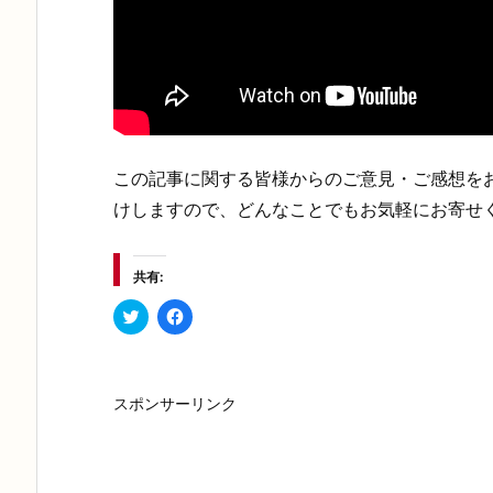
この記事に関する皆様からのご意見・ご感想をお待
けしますので、どんなことでもお気軽にお寄せ
共有:
ク
F
リ
a
ッ
c
ク
e
し
b
て
o
T
o
スポンサーリンク
w
k
i
で
t
共
t
有
e
す
r
る