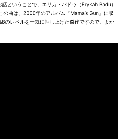
ということで、エリカ・バドゥ（Erykah Badu）
した。この曲は、2000年のアルバム『Mama’s Gun』に収
のR&Bのレベルを一気に押し上げた傑作ですので、よか