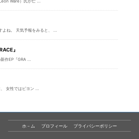
 Ware）氏が亡 ...
ね。 天気予報をみると、 ...
ACE』
作EP『GRA ...
女性ではビヨン ...
ホ－ム
プロフィール
プライバシーポリシー