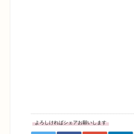
で
に
共
は
有
ク
(新
リ
し
ッ
い
ク
ウ
し
ィ
て
ン
く
ド
だ
ウ
さ
で
い
開
(新
き
し
ま
い
す)
ウ
ィ
ン
ド
ウ
で
開
き
ま
す)
よろしければシェアお願いします