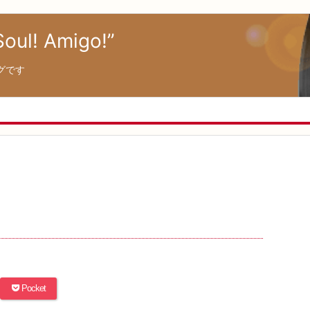
! Amigo!”
グです
Pocket