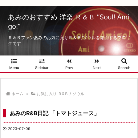
あみのおすすめ 洋楽 Ｒ＆Ｂ ”Soul! Ami
go!”
Ｒ＆Ｂファンあみのお気に入りＲ＆Ｂ/ソウルを紹介するブロ
グです
Menu
Sidebar
Prev
Next
Search
ホーム
>
お気に入り Ｒ&Ｂ / ソウル
あみのR&B日記 「トマトジュース」
2023-07-09