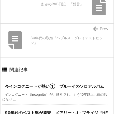
あみのR&B日記 「酷暑」
Prev
80年代の歌姫『ペブルス・グレイテストヒッ
ツ』
関連記事
今インコグニートが熱い① ブルーイのソロアルバム
インコグニート（Incognito）が、好きです。 もう10年以上も前の話
になり ...
90年代のベスト盤が発売 メアリー・J・ブライジ『HE