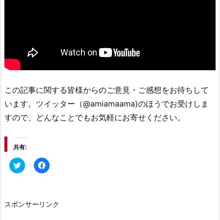
この記事に関する皆様からのご意見・ご感想をお待ちして
います。ツイッター（@amiamaama)のほうでお受けしま
すので、どんなことでもお気軽にお寄せください。
共有:
ク
F
リ
a
ッ
c
ク
e
し
b
て
o
T
o
スポンサーリンク
w
k
i
で