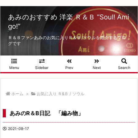
あみのおすすめ 洋楽 Ｒ＆Ｂ ”Soul! Ami
go!”
Ｒ＆Ｂファンあみのお気に入りＲ＆Ｂ/ソウルを紹介するブロ
グです
Menu
Sidebar
Prev
Next
Search
ホーム
>
お気に入り Ｒ&Ｂ / ソウル
あみのR＆B日記 「編み物」
2021-08-17